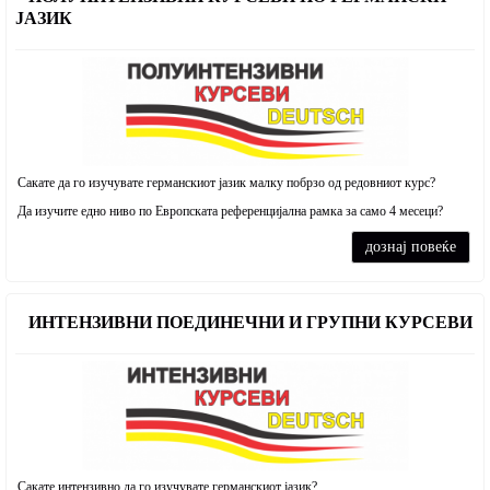
ЈАЗИК
Сакате да го изучувате германскиот јазик малку побрзо од редовниот курс?
Да изучите едно ниво по Европската референцијална рамка за само 4 месеци?
дознај повеќе
ИНТЕНЗИВНИ ПОЕДИНЕЧНИ И ГРУПНИ КУРСЕВИ
Сакате интензивно да го изучувате германскиот јазик?