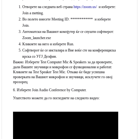
Отворете на следната веб страна
https://zoom.us/
и изберете:
Join a metting.
Во полето внесете Meeting ID: ************ и изберете
Join.
Автоматски на Вашиот компјутер ќе се спушти софтверот:
Zoom_launcher.exe
Кликнете на него и изберете Run.
Софтверот ќе се инсталира и Вие веќе сте на конференциска
врска со УГЈ Делфин.
Важно: Изберете Test Computer Mic & Speakers за да проверите,
дали Вашите звучници и микрофон се функционални и работат.
Кликнете на Test Speaker Test Mic. Откако ќе биде успешна
проверката на Вашиот микрофон и звучници, исклучете го овој
прозорец.
6. Изберете Join Audio Conference by Computer.
Упатството можете да го погледнете на следното видео: