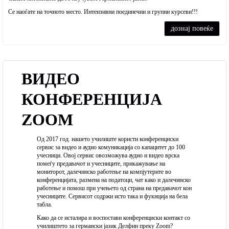
Се наоѓате на точното место. Интензивни поединечни и групни курсеви!!!
дознај повеќе
ВИДЕО
КОНФЕРЕНЦИЈА
ZOOM
Од 2017 год. нашето училиште користи конференциски
сервис за видео и аудио комуникација со капацитет до 100
учесници. Овој сервис овозможува аудио и видео врска
помеѓу предавачот и учесниците, прикажување на
мониторот, далечинско работење на компјутерите во
конференцијата, размена на податоци, чат како и далечинско
работење и помош при учењето од страна на предавачот кон
учесниците. Сервисот содржи исто така и фукнција на бела
табла.
Како да се исталира и воспостави конференциски контакт со
училиштето за германски јазик Делфин преку Zoom?